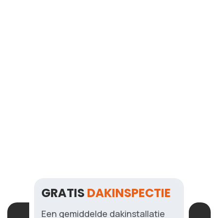
afspraak in voor een inspectie of offerte. Bij spoed, zoals een
lekkage, proberen we zo snel mogelijk te reageren.
Is een dakinspectie echt gratis?
In welke regio zijn jullie actief?
Werken jullie ook voor bedrijven?
Hoe lang duurt een dakproject
gemiddeld?
GRATIS
DAKINSPECTIE
Een gemiddelde dakinstallatie