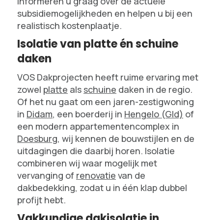
informeren u graag over de actuele
subsidiemogelijkheden en helpen u bij een
realistisch kostenplaatje.
Isolatie van platte én schuine
daken
VOS Dakprojecten heeft ruime ervaring met
zowel
platte
als
schuine
daken in de regio.
Of het nu gaat om een jaren-zestigwoning
in
Didam
, een boerderij in
Hengelo (Gld)
of
een modern appartementencomplex in
Doesburg
, wij kennen de bouwstijlen en de
uitdagingen die daarbij horen. Isolatie
combineren wij waar mogelijk met
vervanging of
renovatie
van de
dakbedekking, zodat u in één klap dubbel
profijt hebt.
Vakkundige dakisolatie in