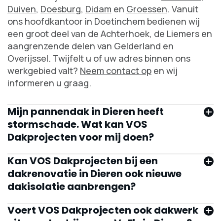
Duiven
,
Doesburg
,
Didam
en
Groessen
. Vanuit
ons hoofdkantoor in Doetinchem bedienen wij
een groot deel van de Achterhoek, de Liemers en
aangrenzende delen van Gelderland en
Overijssel. Twijfelt u of uw adres binnen ons
werkgebied valt?
Neem contact op
en wij
informeren u graag.
Mijn pannendak in Dieren heeft
stormschade. Wat kan VOS
Dakprojecten voor mij doen?
Kan VOS Dakprojecten bij een
dakrenovatie in Dieren ook nieuwe
dakisolatie aanbrengen?
dakinspectie
Voert VOS Dakprojecten ook dakwerk
reparatie van uw schuine pannendak