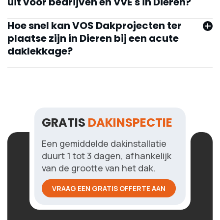
uit voor bedrijven en VvE's in Dieren?
gedeeltelijke of volledige
volledige dakrenovatie
vervanging van de dakpannen
Hoe snel kan VOS Dakprojecten ter
dakisolatie
plaatse zijn in Dieren bij een acute
daklekkage?
reparatie van platte daken
vrijblijvende offerte aan
neem contact op
montage van dak- en valbeveiligingssystemen
daklekkage
contact op
dakrenovaties
werkwijze
offerte aan
GRATIS
DAKINSPECTIE
Een gemiddelde dakinstallatie
Neem direct contact op
duurt 1 tot 3 dagen, afhankelijk
van de grootte van het dak.
VRAAG EEN GRATIS OFFERTE AAN